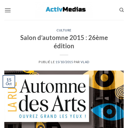
Passer
au
contenu
CULTURE
Salon d’automne 2015 : 26ème
édition
PUBLIÉ LE
15/10/2015
PAR
VLAD
15
Oct