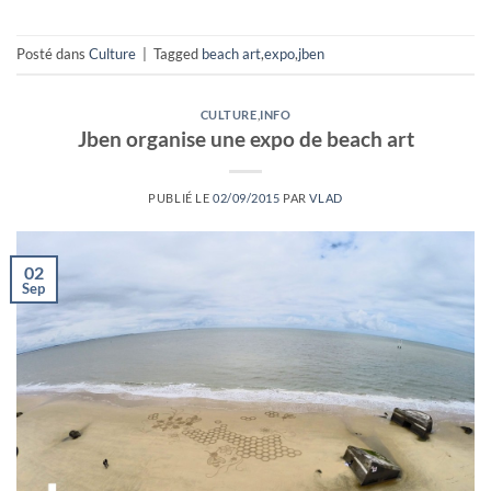
Posté dans
Culture
|
Tagged
beach art
,
expo
,
jben
CULTURE
,
INFO
Jben organise une expo de beach art
PUBLIÉ LE
02/09/2015
PAR
VLAD
02
Sep